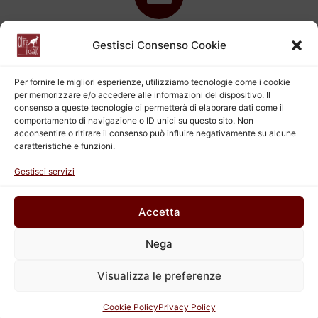
E-mail
Gestisci Consenso Cookie
Scrivici una email, ti risponderemo al più presto
Per fornire le migliori esperienze, utilizziamo tecnologie come i cookie
per memorizzare e/o accedere alle informazioni del dispositivo. Il
consenso a queste tecnologie ci permetterà di elaborare dati come il
comportamento di navigazione o ID unici su questo sito. Non
acconsentire o ritirare il consenso può influire negativamente su alcune
caratteristiche e funzioni.
Chiamaci
Gestisci servizi
Contattaci telefonicamente al numero fisso lun mer e ven
9-13 / mar gio 9-13 e 14-18
Accetta
Nega
2017 - Oltre il dato srl P.IVA 11483680010 - cod. destinatario M5UXCR1 -
Made with ❤ by [Drawin'in the Wind]
Visualizza le preferenze
Facebook
Instagram
LinkedIn
Twitter
YouTube
Cookie Policy
Privacy Policy
Channel