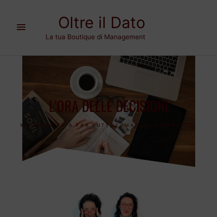
Vai
Menu
al
Oltre il Dato
contenuto
principale
La tua Boutique di Management
L’ORA DELLE DECISIONI
MA COME FA A FAR TUTTO?
,
MANUELA MARIOTTI