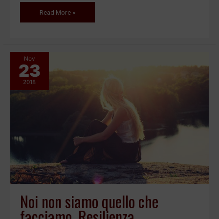
Read More »
Nov
23
Noi
non
2018
siamo
quello
che
facciamo.
Resilienza.
Noi non siamo quello che
facciamo. Resilienza.