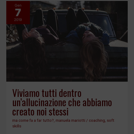
Gen
7
Viviamo
tutti
2019
dentro
un’allucinazione
che
abbiamo
creato
noi
stessi
Viviamo tutti dentro
un’allucinazione che abbiamo
creato noi stessi
ma come fa a far tutto?
,
manuela mariotti
/
coaching
,
soft
skills