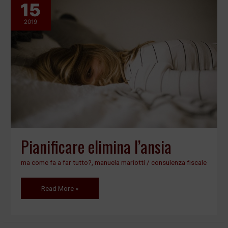
15
Pianificare
elimina
2019
l’ansia
Pianificare elimina l’ansia
ma come fa a far tutto?
,
manuela mariotti
/
consulenza fiscale
Read More »