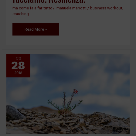
ma come fa a far tutto?
,
manuela mariotti
/
business workout
,
coaching
Read More »
Ott
28
Resilienza,
tutti
2018
ne
parlano,
ma
sappiamo
cos’è?