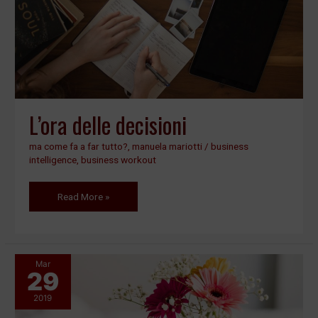
L’ora delle decisioni
ma come fa a far tutto?
,
manuela mariotti
/
business
intelligence
,
business workout
Read More »
Mar
29
La
bacchetta
2019
magica