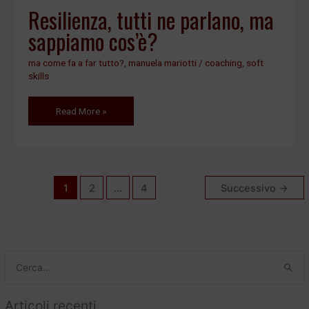
Resilienza, tutti ne parlano, ma
sappiamo cos’è?
ma come fa a far tutto?
,
manuela mariotti
/
coaching
,
soft
skills
Read More »
1
2
…
4
Successivo
→
C
e
Articoli recenti
r