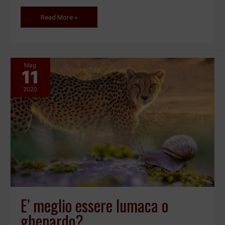
Read More »
Mag
11
E’
meglio
2020
essere
lumaca
o
ghepardo?
E’ meglio essere lumaca o
ghepardo?