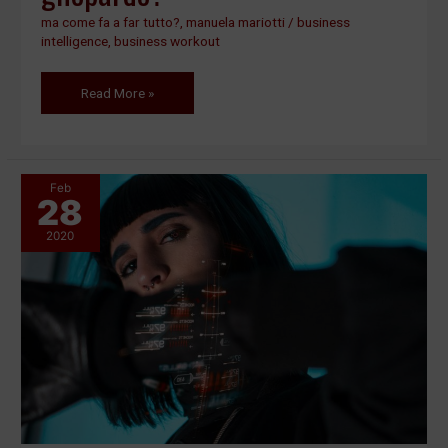
ma come fa a far tutto?
,
manuela mariotti
/
business
intelligence
,
business workout
Read More »
Feb
28
Perché
le
2020
donne
sono
le
imprenditrici
del
futuro