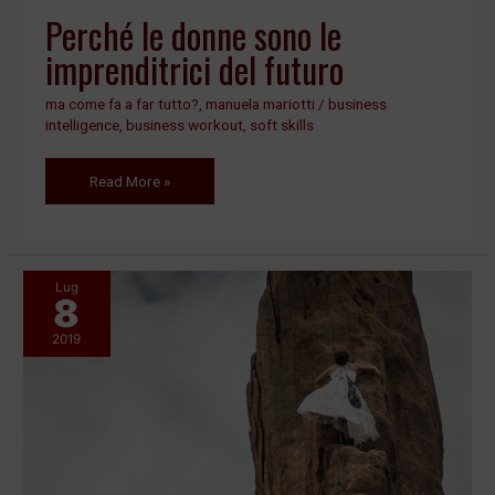
Perché le donne sono le
imprenditrici del futuro
ma come fa a far tutto?
,
manuela mariotti
/
business
intelligence
,
business workout
,
soft skills
Read More »
Lug
8
Il
vero
2019
cambiamento
sei
tu.
Gestisci
il
tuo