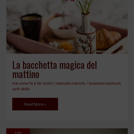
del
mattino
La bacchetta magica del
mattino
ma come fa a far tutto?
,
manuela mariotti
/
business workout
,
soft skills
Read More »
Feb