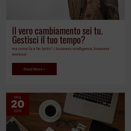
tempo?
Il vero cambiamento sei tu.
Gestisci il tuo tempo?
ma come fa a far tutto?
/
business intelligence
,
business
workout
Read More »
Mag
20
L’ora
delle
2019
decisioni