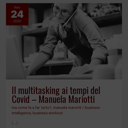
Nov
24
Il
multitasking
2020
ai
tempi
del
Covid
–
Manuela
Mariotti
Il multitasking ai tempi del
Covid – Manuela Mariotti
ma come fa a far tutto?
,
manuela mariotti
/
business
intelligence
,
business workout
[…]