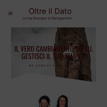
Vai
Menu
al
Oltre il Dato
contenuto
principale
La tua Boutique di Management
IL VERO CAMBIAMENTO SEI TU.
GESTISCI IL TUO TEMPO?
MA COME FA A FAR TUTTO?