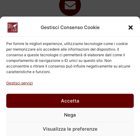
E-mail
Gestisci Consenso Cookie
Scrivici una email, ti risponderemo al più presto
Per fornire le migliori esperienze, utilizziamo tecnologie come i cookie
per memorizzare e/o accedere alle informazioni del dispositivo. Il
consenso a queste tecnologie ci permetterà di elaborare dati come il
comportamento di navigazione o ID unici su questo sito. Non
acconsentire o ritirare il consenso può influire negativamente su alcune
caratteristiche e funzioni.
Chiamaci
Gestisci servizi
Contattaci telefonicamente al numero fisso lun mer e ven
9-13 / mar gio 9-13 e 14-18
Accetta
Nega
2017 - Oltre il dato srl P.IVA 11483680010 - cod. destinatario M5UXCR1 -
Made with ❤ by [Drawin'in the Wind]
Visualizza le preferenze
Facebook
Instagram
LinkedIn
Twitter
YouTube