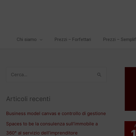
Vai
al
contenuto
Chi siamo
Prezzi – Forfettari
Prezzi – Semplif
C
e
r
Articoli recenti
c
a
Business model canvas e controllo di gestione
:
Spaces to be la consulenza sull’immobile a
360° al servizio dell’imprenditore