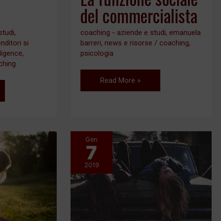
del commercialista
coaching - aziende e studi
,
emanuela
studi
,
barreri
,
news e risorse
/
coaching
,
nditori si
psicologia
lligence
,
ching
Read More »
Gen
7
Viviamo
tutti
2019
dentro
un’allucinazione
che
abbiamo
creato