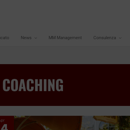
icato
News
MM Management
Consulenza
COACHING
Apr
14
Come