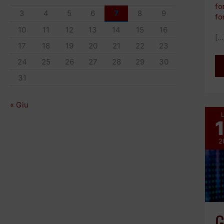
fo
k
p
n
k
d
3
4
5
6
7
8
9
fo
i
10
11
12
13
14
15
16
[…
17
18
19
20
21
22
23
24
25
26
27
28
29
30
31
« Giu
2
G