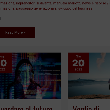
rmazione
,
imprenditori si diventa
,
manuela mariotti
,
news e risorse
/
rmazione
,
passaggio generazionale
,
sviluppo del business
]
Read More »
Lug
Giu
10
20
Guardare
Voglia
al
di
022
2022
futuro
leggerezza
uardare al futuro
Voglia di