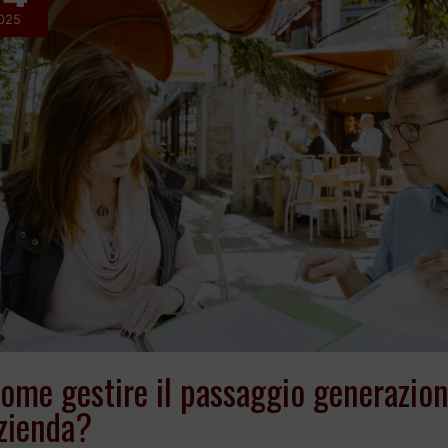
gestire
025
il
passaggio
generazionale
in
azienda?
ome gestire il passaggio generazion
zienda?