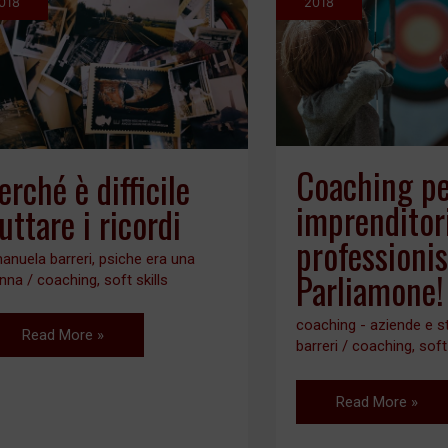
018
2018
difficile
imprenditori
buttare
e
i
professionisti?
ricordi
Parliamone!
Coaching p
erché è difficile
imprenditor
uttare i ricordi
professionis
anuela barreri
,
psiche era una
Parliamone!
nna
/
coaching
,
soft skills
coaching - aziende e s
Read More »
barreri
/
coaching
,
soft
Read More »