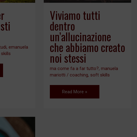
noi
er
Viviamo tutti
stessi
sti
dentro
un’allucinazione
che abbiamo creato
tudi
,
emanuela
noi stessi
 skills
ma come fa a far tutto?
,
manuela
mariotti
/
coaching
,
soft skills
Read More »