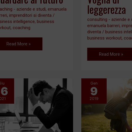
leggerezza
aching - aziende e studi
,
emanuela
rreri
,
imprenditori si diventa
/
consulting - aziende e 
siness intelligence
,
business
emanuela barreri
,
impre
rkout
,
coaching
diventa
/
business inte
business workout
,
coa
Read More »
Read More »
Giu
Gen
16
9
Rischio
Coaching
burnout
per
021
2019
per
commercialisti
il
felici
professionista
–
Emanuela