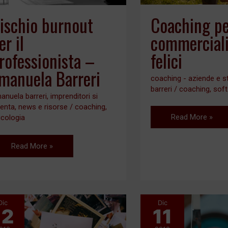
Barreri
Coaching p
ischio burnout
commerciali
er il
felici
rofessionista –
manuela Barreri
coaching - aziende e s
barreri
/
coaching
,
soft
anuela barreri
,
imprenditori si
venta
,
news e risorse
/
coaching
,
Read More »
icologia
Read More »
Dic
Dic
12
11
Perché
Coaching
è
per