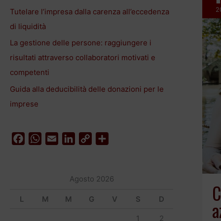
2
Tutelare l’impresa dalla carenza all’eccedenza
di liquidità
La gestione delle persone: raggiungere i
risultati attraverso collaboratori motivati e
competenti
Guida alla deducibilità delle donazioni per le
imprese
F
W
E
L
C
C
a
h
m
i
o
o
c
a
a
n
p
n
e
t
i
k
y
d
Agosto 2026
C
b
s
l
e
L
i
L
M
M
G
V
S
D
a
o
A
d
i
v
o
p
I
n
i
1
2