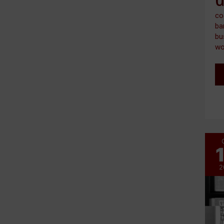
co
ba
bu
wo
2