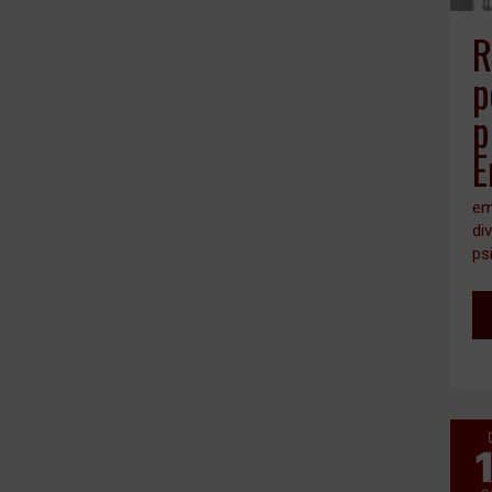
R
p
p
E
em
di
ps