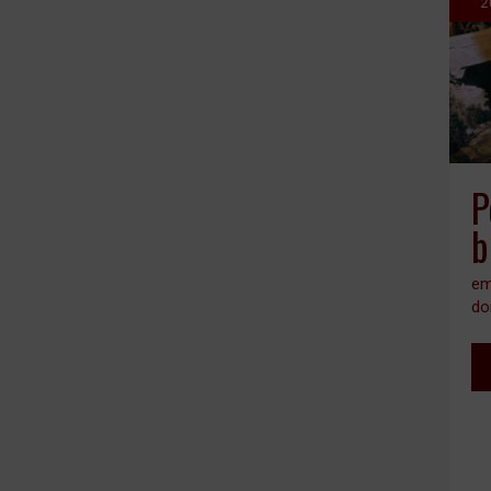
2
P
b
em
do