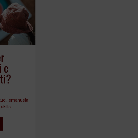
er
i e
ti?
tudi
,
emanuela
 skills