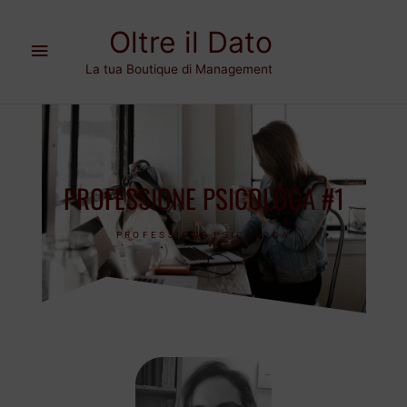
Vai
Menu
al
Oltre il Dato
contenuto
principale
La tua Boutique di Management
PROFESSIONE PSICOLOGA #1
PROFESSIONE PSICOLOGA