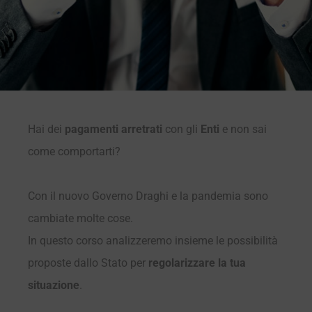
Hai dei
pagamenti arretrati
con gli
Enti
e non sai
come comportarti?
Con il nuovo Governo Draghi e la pandemia sono
cambiate molte cose.
In questo corso analizzeremo insieme le possibilità
proposte dallo Stato per
regolarizzare la tua
situazione
.