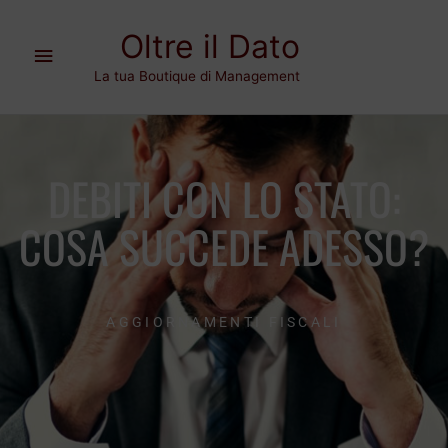
Vai
Menu
al
Oltre il Dato
contenuto
principale
La tua Boutique di Management
DEBITI CON LO STATO:
COSA SUCCEDE ADESSO?
AGGIORNAMENTI FISCALI