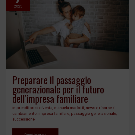
il
2025
passaggio
generazionale
per
il
futuro
dell’impresa
familiare
Preparare il passaggio
generazionale per il futuro
dell’impresa familiare
imprenditori si diventa
,
manuela mariotti
,
news e risorse
/
cambiamento
,
impresa familiare
,
passaggio generazionale
,
successione
Read More »