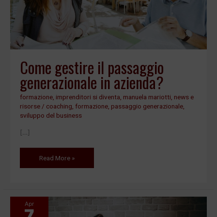
Come gestire il passaggio
generazionale in azienda?
formazione
,
imprenditori si diventa
,
manuela mariotti
,
news e
risorse
/
coaching
,
formazione
,
passaggio generazionale
,
sviluppo del business
[…]
Read More »
Apr
7
Preparare