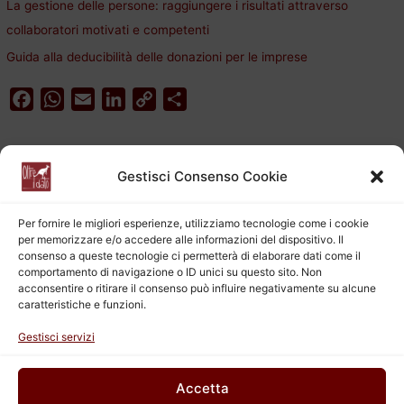
La gestione delle persone: raggiungere i risultati attraverso
collaboratori motivati e competenti
Guida alla deducibilità delle donazioni per le imprese
F
W
E
L
C
C
a
h
m
i
o
o
c
a
a
n
p
n
Aprile 2025
e
t
i
k
y
d
Gestisci Consenso Cookie
L
M
M
G
V
S
D
b
s
l
e
L
i
o
A
d
i
v
1
2
3
4
5
6
Per fornire le migliori esperienze, utilizziamo tecnologie come i cookie
o
p
I
n
i
per memorizzare e/o accedere alle informazioni del dispositivo. Il
7
8
9
10
11
12
13
consenso a queste tecnologie ci permetterà di elaborare dati come il
k
p
n
k
d
14
15
16
17
18
19
20
comportamento di navigazione o ID unici su questo sito. Non
i
acconsentire o ritirare il consenso può influire negativamente su alcune
21
22
23
24
25
26
27
caratteristiche e funzioni.
28
29
30
Gestisci servizi
« Mar
Giu »
Accetta