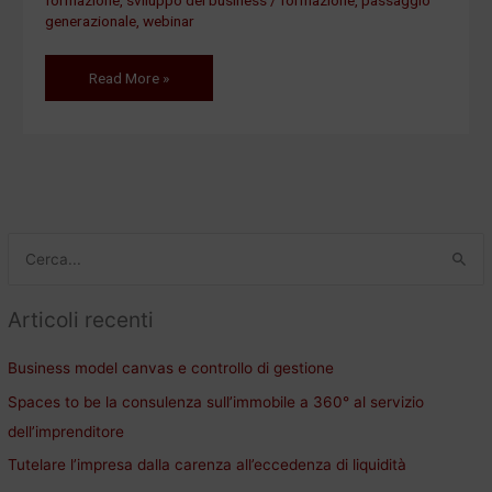
generazionale
,
webinar
Read More »
C
e
Articoli recenti
r
c
Business model canvas e controllo di gestione
a
Spaces to be la consulenza sull’immobile a 360° al servizio
:
dell’imprenditore
Tutelare l’impresa dalla carenza all’eccedenza di liquidità