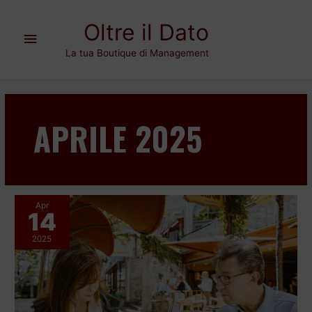
Vai
Menu
al
Oltre il Dato
contenuto
principale
La tua Boutique di Management
APRILE 2025
Apr
14
Come
gestire
2025
il
passaggio
generazionale
in
azienda?